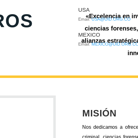
USA
ROS
«Excelencia en in
Email:
USA@UID.ORG.CO
ciencias forenses,
MEXICO
alianzas estratégi
Email:
MEXICO@UID.ORG.C
inn
MISIÓN
Nos dedicamos a ofrecer
criminal, ciencias foren