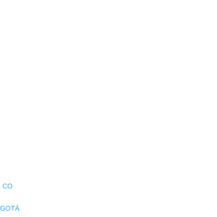
.CO
BOGOTÁ