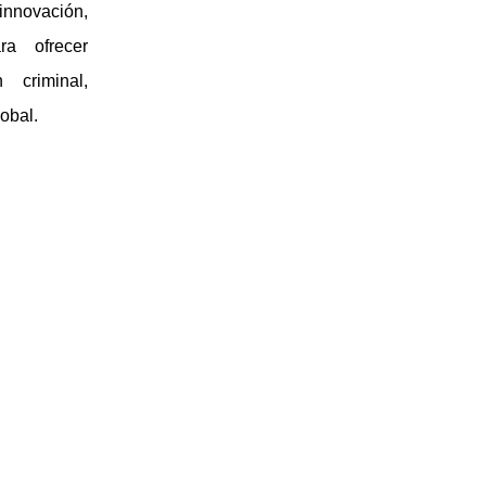
nnovación,
ra ofrecer
 criminal,
lobal.